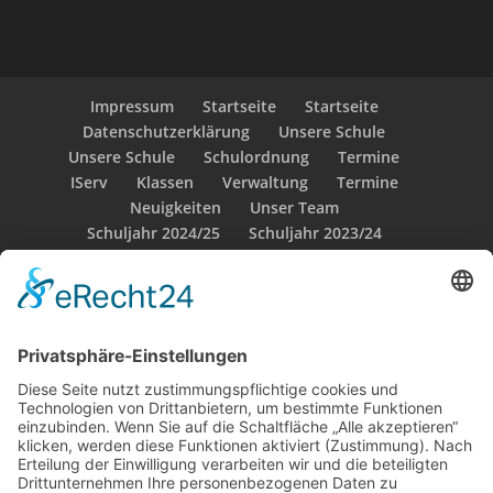
Impressum
Startseite
Startseite
Datenschutzerklärung
Unsere Schule
Unsere Schule
Schulordnung
Termine
IServ
Klassen
Verwaltung
Termine
Neuigkeiten
Unser Team
Schuljahr 2024/25
Schuljahr 2023/24
Schuljahr 2022/23
Sozialarbeit
Schulsozialarbeit
OGS
Weitere Mitarbeiter
Klassen
Klasse 1a – Dackelklasse
Verwaltung
Klasse 1b – Otterklasse
Unser Team
Klasse 1c – Pinguinklasse
Klasse 2a – Delfinklasse
Klasse 2b – Pandaklasse
Klasse 2c – Maulwurfklasse
Sozialarbeit
Klasse 3a – Löwenklasse
Schulsozialarbeit
Klasse 3b – Drachenklasse