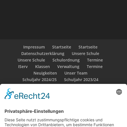
Impressum
Startseite
Startseite
Datenschutzerklärung
Unsere Schule
Unsere Schule
Schulordnung
Termine
IServ
Klassen
Verwaltung
Termine
Neuigkeiten
Unser Team
Schuljahr 2024/25
Schuljahr 2023/24
Schuljahr 2022/23
Sozialarbeit
Schulsozialarbeit
OGS
Weitere Mitarbeiter
Klassen
Klasse 1a – Dackelklasse
Verwaltung
Klasse 1b – Otterklasse
Unser Team
Klasse 1c – Pinguinklasse
Klasse 2a – Delfinklasse
Klasse 2b – Pandaklasse