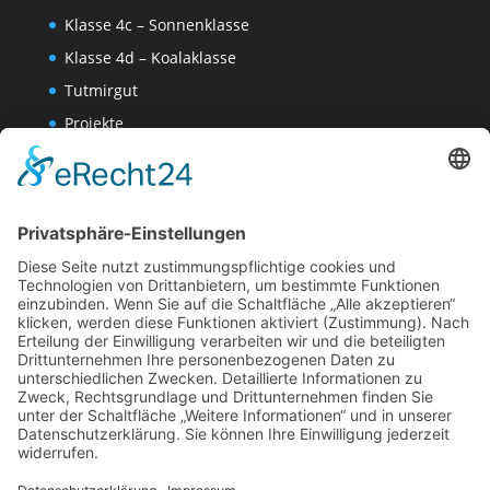
Klasse 4c – Sonnenklasse
Klasse 4d – Koalaklasse
Tutmirgut
Projekte
Werk AG
Wissenschaften-AG
Datenschutzerklärung
Impressum
Website Administration