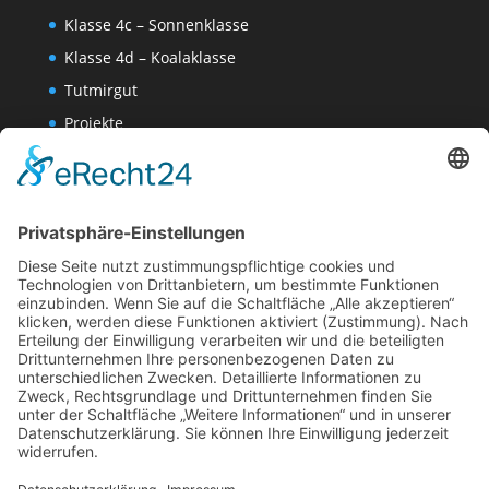
Klasse 4c – Sonnenklasse
Klasse 4d – Koalaklasse
Tutmirgut
Projekte
Werk AG
Wissenschaften-AG
Datenschutzerklärung
Impressum
Website Administration