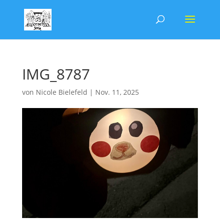
IMG_8787
von
Nicole Bielefeld
|
Nov. 11, 2025