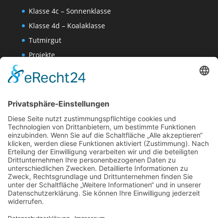
Klasse 4c – Sonnenklasse
Klasse 4d – Koalaklasse
Tutmirgut
Projekte
Werk AG
Wissenschaften-AG
Datenschutzerklärung
Impressum
Website Administration