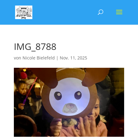
IMG_8788
von
Nicole Bielefeld
|
Nov. 11, 2025