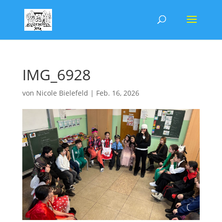
IMG_6928
von
Nicole Bielefeld
|
Feb. 16, 2026