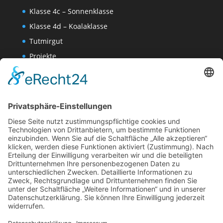
Klasse 4c – Sonnenklasse
Klasse 4d – Koalaklasse
Tutmirgut
Projekte
Werk AG
Wissenschaften-AG
Datenschutzerklärung
Impressum
Website Administration