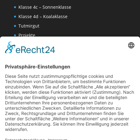
Klasse 4c – Sonnenklasse
Klasse 4d – Koalaklasse
Tutmirgut
Projekte
Werk AG
Wissenschaften-AG
Datenschutzerklärung
Impressum
Website Administration