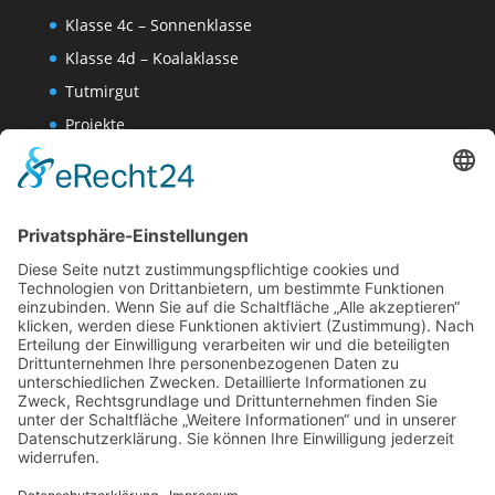
Klasse 4c – Sonnenklasse
Klasse 4d – Koalaklasse
Tutmirgut
Projekte
Werk AG
Wissenschaften-AG
Datenschutzerklärung
Impressum
Website Administration