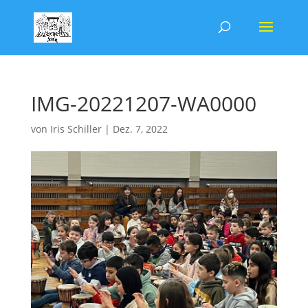
IMG-20221207-WA0000
von
Iris Schiller
|
Dez. 7, 2022