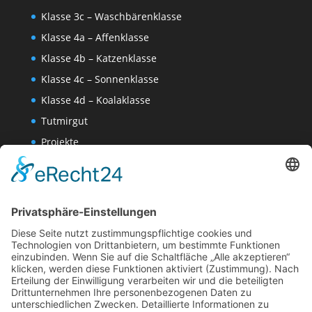
Klasse 3c – Waschbärenklasse
Klasse 4a – Affenklasse
Klasse 4b – Katzenklasse
Klasse 4c – Sonnenklasse
Klasse 4d – Koalaklasse
Tutmirgut
Projekte
Werk AG
Wissenschaften-AG
Datenschutzerklärung
Impressum
Website Administration