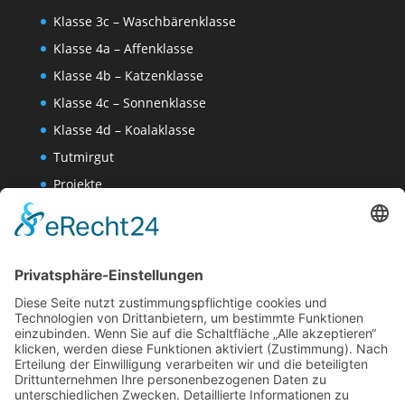
Klasse 3c – Waschbärenklasse
Klasse 4a – Affenklasse
Klasse 4b – Katzenklasse
Klasse 4c – Sonnenklasse
Klasse 4d – Koalaklasse
Tutmirgut
Projekte
Werk AG
Wissenschaften-AG
Datenschutzerklärung
Impressum
Website Administration