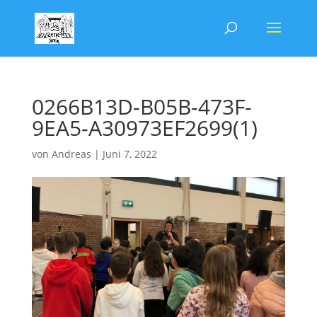
0266B13D-B05B-473F-
9EA5-A30973EF2699(1)
von
Andreas
|
Juni 7, 2022