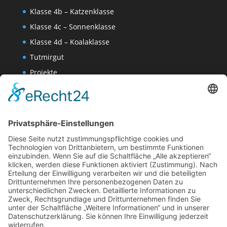
Klasse 4b – Katzenklasse
Klasse 4c – Sonnenklasse
Klasse 4d – Koalaklasse
Tutmirgut
Projekte
Werk AG
Wissenschaften-AG
Datenschutzerklärung
Impressum
Website Administration