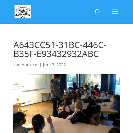
A643CC51-31BC-446C-
B35F-E93432932ABC
von
Andreas
|
Juni 7, 2022