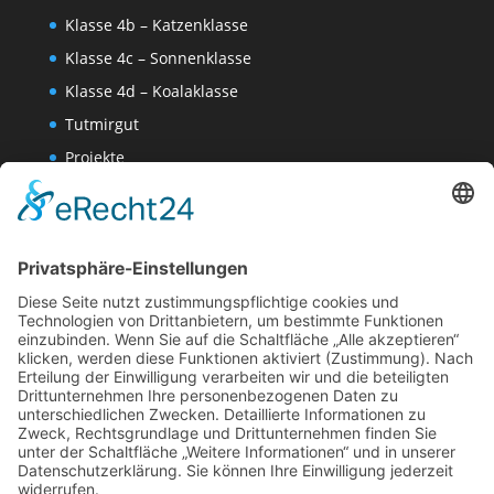
Klasse 4b – Katzenklasse
Klasse 4c – Sonnenklasse
Klasse 4d – Koalaklasse
Tutmirgut
Projekte
Werk AG
Wissenschaften-AG
Datenschutzerklärung
Impressum
Website Administration