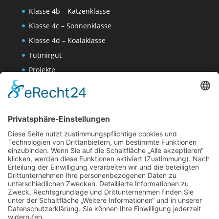
Klasse 4b – Katzenklasse
Klasse 4c – Sonnenklasse
Klasse 4d – Koalaklasse
Tutmirgut
Projekte
Werk AG
Wissenschaften-AG
Datenschutzerklärung
Impressum
Website Administration