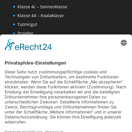
Klasse 4c – Sonnenklasse
Klasse 4d – Koalaklasse
Tutmirgut
Projekte
Werk AG
Wissenschaften-AG
Datenschutzerklärung
Impressum
Website Administration