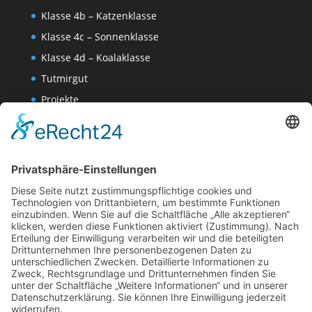
Klasse 4b – Katzenklasse
Klasse 4c – Sonnenklasse
Klasse 4d – Koalaklasse
Tutmirgut
Projekte
Werk AG
Wissenschaften-AG
Datenschutzerklärung
Impressum
Website Administration