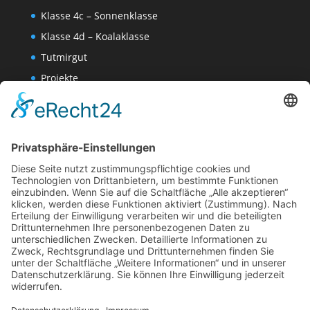
Klasse 4c – Sonnenklasse
Klasse 4d – Koalaklasse
Tutmirgut
Projekte
Werk AG
Wissenschaften-AG
Datenschutzerklärung
Impressum
Website Administration