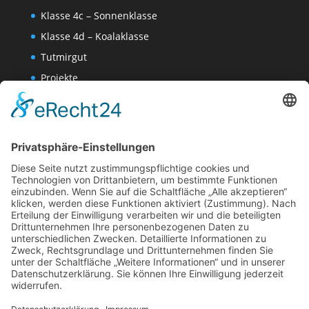
Klasse 4c – Sonnenklasse
Klasse 4d – Koalaklasse
Tutmirgut
Projekte
Werk AG
Wissenschaften-AG
Datenschutzerklärung
Impressum
Website Administration