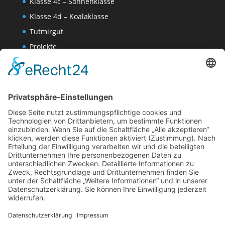
Klasse 4c – Sonnenklasse
Klasse 4d – Koalaklasse
Tutmirgut
Projekte
Werk AG
Wissenschaften-AG
Datenschutzerklärung
Impressum
Website Administration