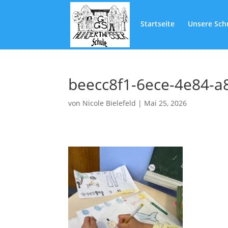
Startseite
Unsere Sch
beecc8f1-6ece-4e84-a
von
Nicole Bielefeld
|
Mai 25, 2026