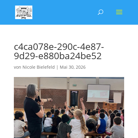
c4ca078e-290c-4e87-
9d29-e880ba24be52
von
Nicole Bielefeld
|
Mai 30, 2026