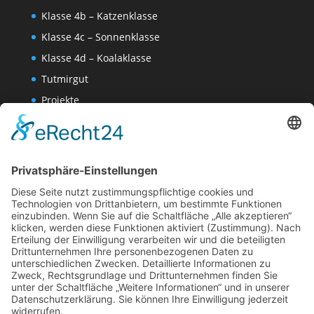
Klasse 4b – Katzenklasse
Klasse 4c – Sonnenklasse
Klasse 4d – Koalaklasse
Tutmirgut
Projekte
Werk AG
Wissenschaften-AG
Datenschutzerklärung
Impressum
Website Administration