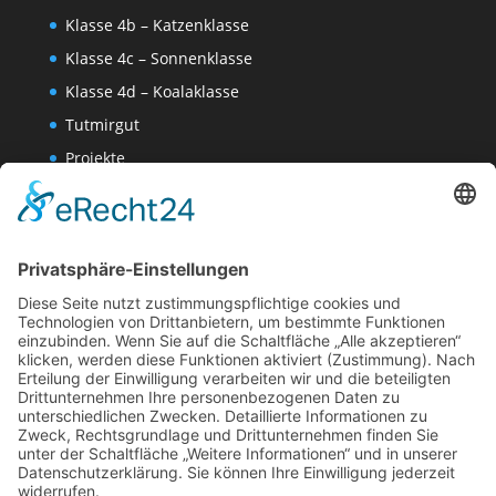
Klasse 4b – Katzenklasse
Klasse 4c – Sonnenklasse
Klasse 4d – Koalaklasse
Tutmirgut
Projekte
Werk AG
Wissenschaften-AG
Datenschutzerklärung
Impressum
Website Administration