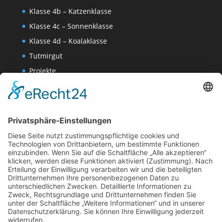
Klasse 4b – Katzenklasse
Klasse 4c – Sonnenklasse
Klasse 4d – Koalaklasse
Tutmirgut
Projekte
Werk AG
Wissenschaften-AG
Datenschutzerklärung
Impressum
Website Administration