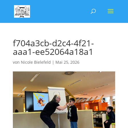
f704a3cb-d2c4-4f21-
aaa1-ee52064a18a1
von
Nicole Bielefeld
|
Mai 25, 2026