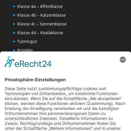
Klasse 4a – Affenklasse
Klasse 4b – Katzenklasse
Klasse 4c – Sonnenklasse
Klasse 4d – Koalaklasse
Tutmirgut
Projekte
Werk AG
Wissenschaften-AG
Datenschutzerklärung
Impressum
Website Administration