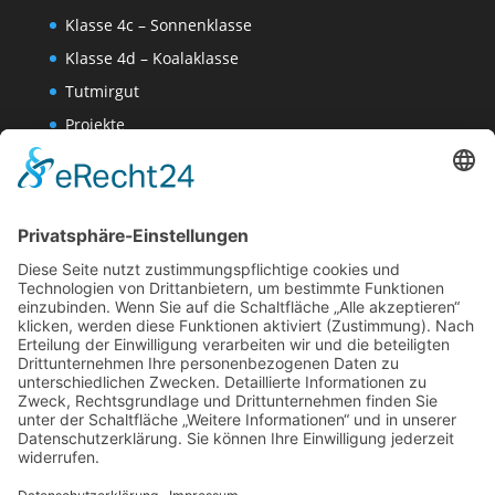
Klasse 4c – Sonnenklasse
Klasse 4d – Koalaklasse
Tutmirgut
Projekte
Werk AG
Wissenschaften-AG
Datenschutzerklärung
Impressum
Website Administration