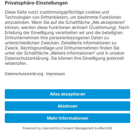
Klasse 4d – Koalaklasse
Tutmirgut
Projekte
Werk AG
Wissenschaften-AG
Datenschutzerklärung
Impressum
Website Administration