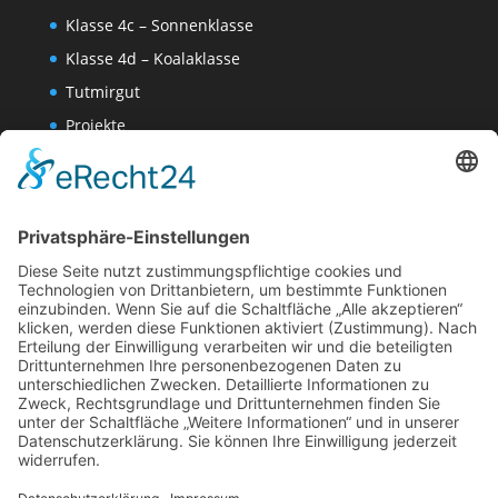
Klasse 4c – Sonnenklasse
Klasse 4d – Koalaklasse
Tutmirgut
Projekte
Werk AG
Wissenschaften-AG
Datenschutzerklärung
Impressum
Website Administration