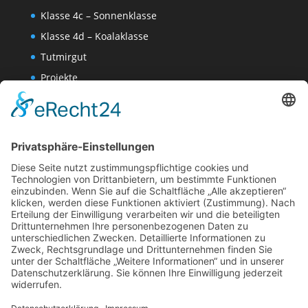
Klasse 4c – Sonnenklasse
Klasse 4d – Koalaklasse
Tutmirgut
Projekte
Werk AG
Wissenschaften-AG
Datenschutzerklärung
Impressum
Website Administration