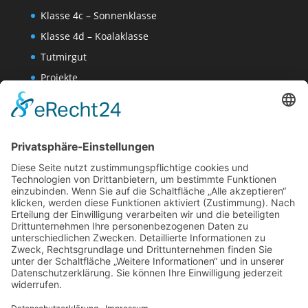
Klasse 4c – Sonnenklasse
Klasse 4d – Koalaklasse
Tutmirgut
Projekte
Werk AG
Wissenschaften-AG
Datenschutzerklärung
Impressum
Website Administration