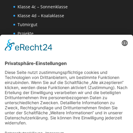
Klasse 4c – Sonnenklasse
Klasse 4d – Koalaklasse
Tutmirgut
Projekte
Werk AG
Wissenschaften-AG
Datenschutzerklärung
Impressum
Website Administration