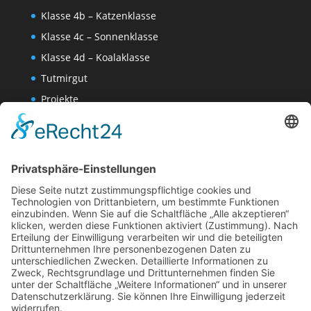
Klasse 4b – Katzenklasse
Klasse 4c – Sonnenklasse
Klasse 4d – Koalaklasse
Tutmirgut
Projekte
Werk AG
Wissenschaften-AG
Datenschutzerklärung
Impressum
Website Administration