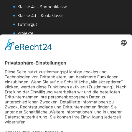
Klasse 4c – Sonnenklasse
Klasse 4d – Koalaklasse
Tutmirgut
Projekte
Werk AG
Wissenschaften-AG
Datenschutzerklärung
Impressum
Website Administration