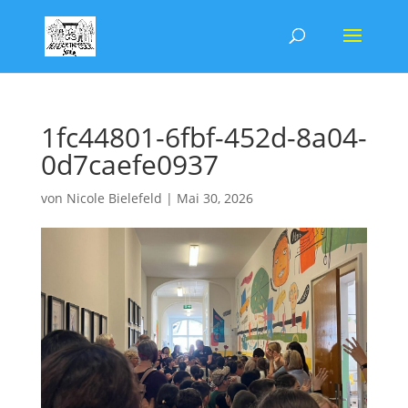
1fc44801-6fbf-452d-8a04-
0d7caefe0937
von
Nicole Bielefeld
|
Mai 30, 2026