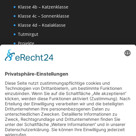
Klasse 4b – Katzenklasse
Klasse 4c – Sonnenklasse
Klasse 4d – Koalaklasse
Tutmirgut
Projekte
Werk AG
Wissenschaften-AG
Datenschutzerklärung
Impressum
Website Administration