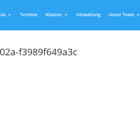
ule
Termine
Klassen
Verwaltung
Unser Team
02a-f3989f649a3c