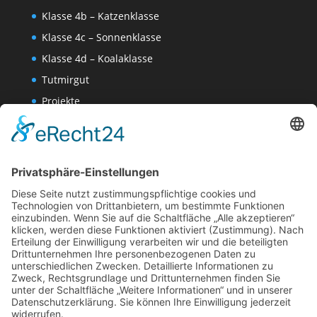
Klasse 4b – Katzenklasse
Klasse 4c – Sonnenklasse
Klasse 4d – Koalaklasse
Tutmirgut
Projekte
Werk AG
Wissenschaften-AG
Datenschutzerklärung
Impressum
Website Administration