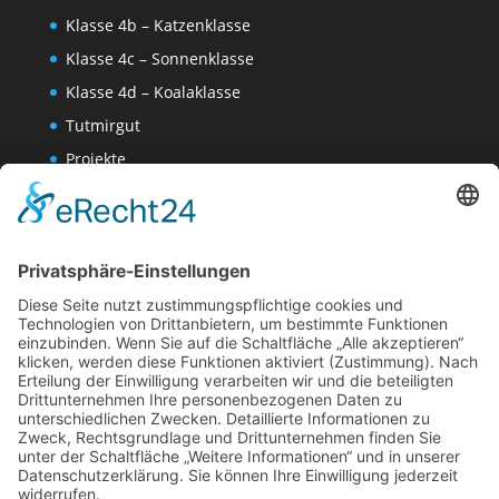
Klasse 4b – Katzenklasse
Klasse 4c – Sonnenklasse
Klasse 4d – Koalaklasse
Tutmirgut
Projekte
Werk AG
Wissenschaften-AG
Datenschutzerklärung
Impressum
Website Administration