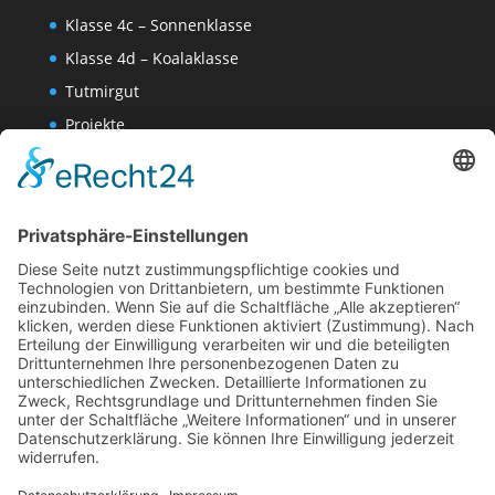
Klasse 4c – Sonnenklasse
Klasse 4d – Koalaklasse
Tutmirgut
Projekte
Werk AG
Wissenschaften-AG
Datenschutzerklärung
Impressum
Website Administration