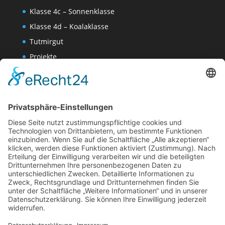
Klasse 4c – Sonnenklasse
Klasse 4d – Koalaklasse
Tutmirgut
Projekte
Werk AG
Wissenschaften-AG
Datenschutzerklärung
Impressum
Website Administration