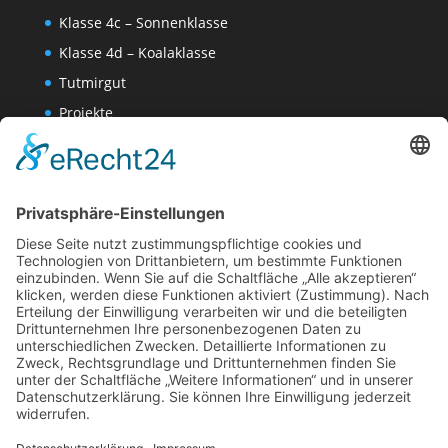
Klasse 4c – Sonnenklasse
Klasse 4d – Koalaklasse
Tutmirgut
Projekte
Werk AG
Wissenschaften-AG
Datenschutzerklärung
Impressum
Website Administration