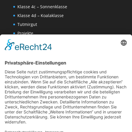
Klasse 4c – Sonnenklasse
Klasse 4d – Koalaklasse
Tutmirgut
Projekte
Werk AG
Wissenschaften-AG
Datenschutzerklärung
Impressum
Website Administration