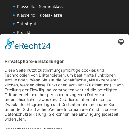
Klasse 4c – Sonnenklasse
Klasse 4d – Koalaklasse
Tutmirgut
Projekte
Werk AG
Wissenschaften-AG
Datenschutzerklärung
Impressum
Website Administration