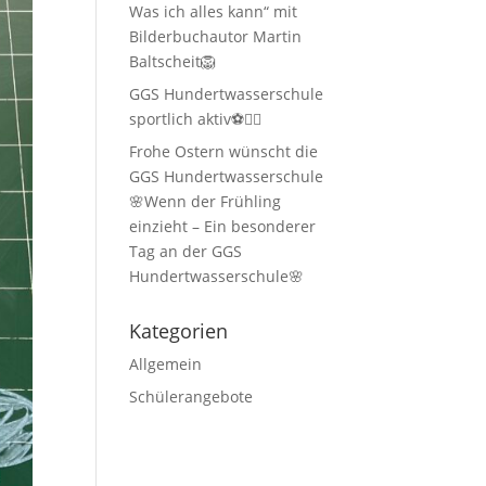
Was ich alles kann“ mit
Bilderbuchautor Martin
Baltscheit🦁
GGS Hundertwasserschule
sportlich aktiv⚽🏃‍♂️
Frohe Ostern wünscht die
GGS Hundertwasserschule
🌸Wenn der Frühling
einzieht – Ein besonderer
Tag an der GGS
Hundertwasserschule🌸
Kategorien
Allgemein
Schülerangebote