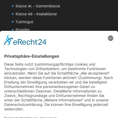
Klasse 4c – Sonnenklasse
Klasse 4d – Koalaklasse
Tutmirgut
Projekte
Werk AG
Wissenschaften-AG
Datenschutzerklärung
Impressum
Website Administration