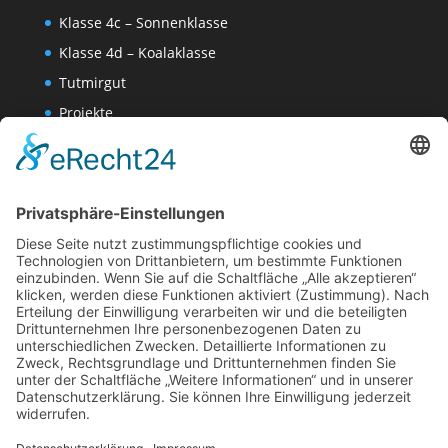
Klasse 4c – Sonnenklasse
Klasse 4d – Koalaklasse
Tutmirgut
Projekte
Werk AG
Wissenschaften-AG
Datenschutzerklärung
Impressum
Website Administration