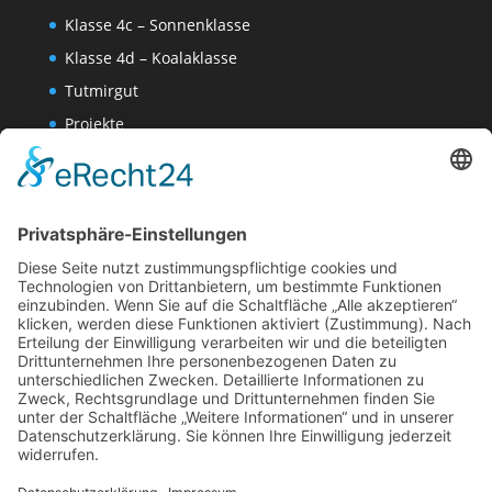
Klasse 4c – Sonnenklasse
Klasse 4d – Koalaklasse
Tutmirgut
Projekte
Werk AG
Wissenschaften-AG
Datenschutzerklärung
Impressum
Website Administration