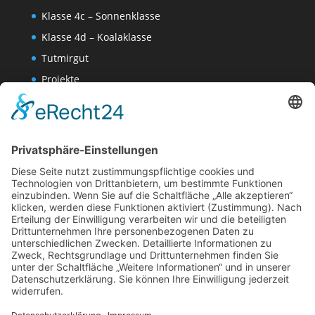
Klasse 4c – Sonnenklasse
Klasse 4d – Koalaklasse
Tutmirgut
Projekte
Werk AG
Wissenschaften-AG
Datenschutzerklärung
Impressum
Website Administration