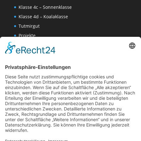
Klasse 4c – Sonnenklasse
Klasse 4d – Koalaklasse
Tutmirgut
Projekte
Werk AG
Wissenschaften-AG
Datenschutzerklärung
Impressum
Website Administration