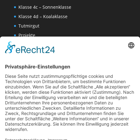
Klasse 4c – Sonnenklasse
Klasse 4d – Koalaklasse
Tutmirgut
Projekte
Werk AG
Wissenschaften-AG
Datenschutzerklärung
Impressum
Website Administration