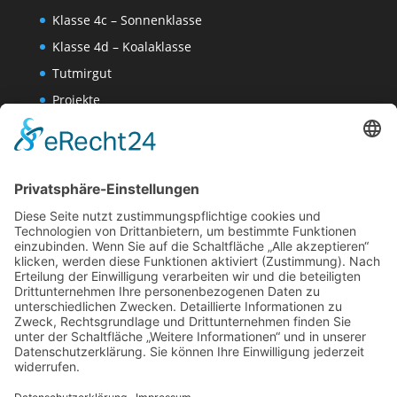
Klasse 4c – Sonnenklasse
Klasse 4d – Koalaklasse
Tutmirgut
Projekte
Werk AG
Wissenschaften-AG
Datenschutzerklärung
Impressum
Website Administration