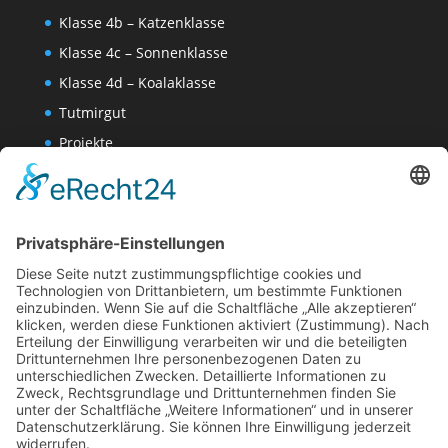
Klasse 4b – Katzenklasse
Klasse 4c – Sonnenklasse
Klasse 4d – Koalaklasse
Tutmirgut
Projekte
Werk AG
Wissenschaften-AG
Datenschutzerklärung
Impressum
Website Administration