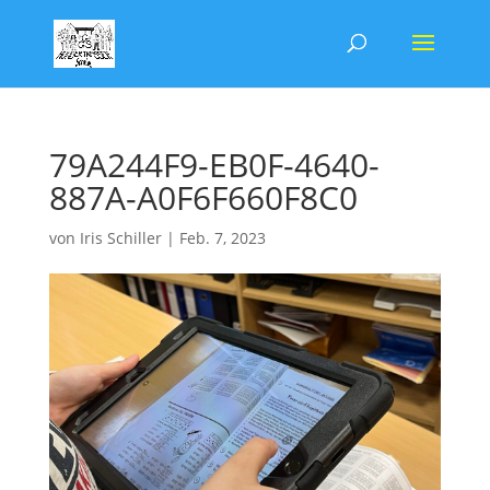
79A244F9-EB0F-4640-
887A-A0F6F660F8C0
von
Iris Schiller
|
Feb. 7, 2023